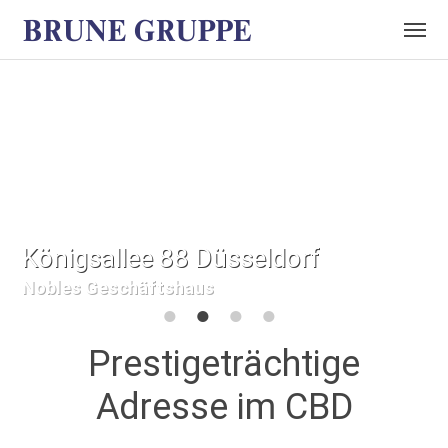
Königsallee 88 Düsseldorf
Nobles Geschäftshaus
1
2
3
4
Prestigeträchtige
Adresse im CBD