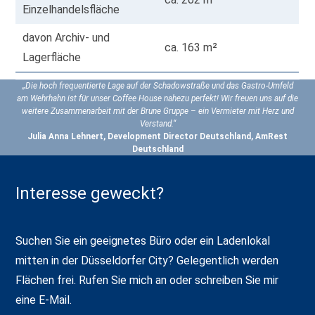
Einzelhandelsfläche
davon Archiv- und
ca. 163 m²
Lagerfläche
„Die hoch frequentierte Lage auf der Schadowstraße und das Gastro-Umfeld
am Wehrhahn ist für unser Coffee House nahezu perfekt! Wir freuen uns auf die
weitere Zusammenarbeit mit der Brune Gruppe – ein Vermieter mit Herz und
Verstand.“
Julia Anna Lehnert, Development Director Deutschland, AmRest
Deutschland
Interesse geweckt?
Suchen Sie ein geeignetes Büro oder ein Ladenlokal
mitten in der Düsseldorfer City? Gelegentlich werden
Flächen frei. Rufen Sie mich an oder schreiben Sie mir
eine E-Mail.