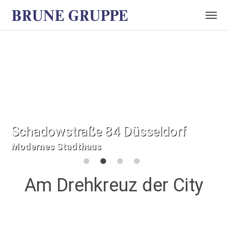
Schadowstraße 84 Düsseldorf
Modernes Stadthaus
1
2
3
4
Am Drehkreuz der City